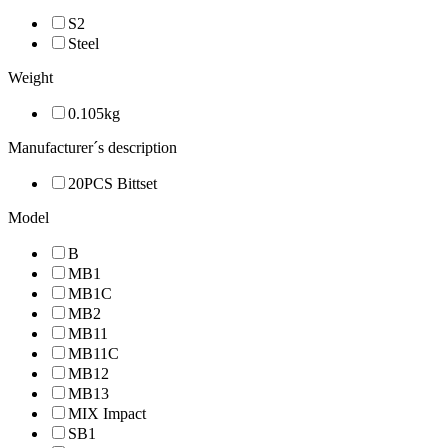
S2
Steel
Weight
0.105kg
Manufacturer´s description
20PCS Bittset
Model
B
MB1
MB1C
MB2
MB11
MB11C
MB12
MB13
MIX Impact
SB1