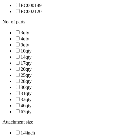
EC000149
EC002120
No. of parts
3qty
4qty
9qty
10qty
14qty
17qty
20qty
25qty
28qty
30qty
31qty
32qty
46qty
67qty
Attachment size
1/4inch