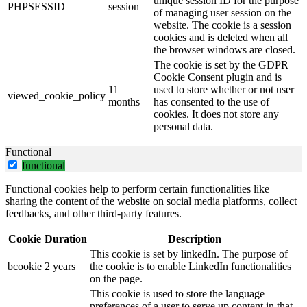
unique session ID for the purpose
PHPSESSID
session
of managing user session on the
website. The cookie is a session
cookies and is deleted when all
the browser windows are closed.
The cookie is set by the GDPR
Cookie Consent plugin and is
11
used to store whether or not user
viewed_cookie_policy
months
has consented to the use of
cookies. It does not store any
personal data.
Functional
functional
Functional cookies help to perform certain functionalities like
sharing the content of the website on social media platforms, collect
feedbacks, and other third-party features.
Cookie
Duration
Description
This cookie is set by linkedIn. The purpose of
bcookie
2 years
the cookie is to enable LinkedIn functionalities
on the page.
This cookie is used to store the language
preferences of a user to serve up content in that