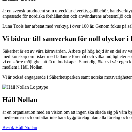
är en svensk producent som utvecklar elverktygstillbehör, handverkty
anpassade för nordiska förhållanden och användarens arbetsmiljö och 
Luna Tools har arbetat med verktyg i över 100 år
.
Genom fokus på säke
Vi
bidrar till samverkan för noll olyckor 
Säkerhet är ett av våra
kärnvärden.
Arbete på hög höjd är en del av v
med kunskap om risker med fallande föremål och vilka möjligheter so
vi en större möjlighet att få ut budskapet
. Samtidigt ökar
vi
vår egen 
medlem i Håll Nollan.
Vi är också engagerade i Säkerhetsparken samt norska motsvarigheten 
Håll Nollan
är en organisation med en vision om att ingen ska skada sig på våra by
medlemmar och omfattar inte bara byggföretag utan alla företag och o
Besök Håll Nollan