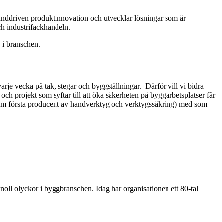
kunddriven produktinnovation och utvecklar lösningar som är
ch industrifackhandeln.
 i branschen.
 varje vecka på tak, stegar och byggställningar.
Därför
vill vi
bidra
och projekt som syftar till att öka säkerheten på byggarbetsplatser får
om första producent av handverktyg och verktygssäkring) med som
 noll olyckor i
byggbranschen. Idag har
organisationen ett
80-tal