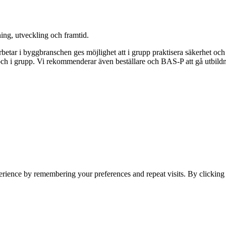
ing, utveckling och framtid.
tar i byggbranschen ges möjlighet att i grupp praktisera säkerhet och re
t och i grupp. Vi rekommenderar även beställare och BAS-P att gå utbild
erience by remembering your preferences and repeat visits. By clickin