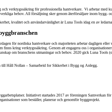
g och verktygssäkring för professionella hantverkare. Vi arbetar med 
verkliga behov. All försäljning sker genom återförsäljare inom bygg- o
rhet, kvalitet och användarvänlighet är Luna Tools idag en av ledarna
i byggbranschen
ardagen för nordiska hantverkare
och m
ajoriteten arbetar dagligen eller
m finns kring verktygssäkring
.
Genom att engagera oss i organisationer 
kunskap om branschens utmaningar och behov.
2020 gick Luna Tools (
till Håll Nollan –
Samarbeid
for
Sikkerhet
i Bygg
og
Anlegg
.
ggarbetsplatser. Initiativet startades 2017 av föreningen Samverkan för
rganisationer som beställer, planerar och genomför byggprojekt.