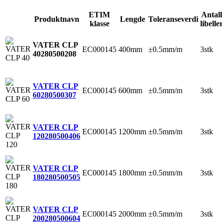
ETIM
Antall
Produktnavn
Lengde
Toleranseverdi
klasse
libelle
VATER CLP
EC000145
400mm
±0.5mm/m
3stk
40
280500208
VATER CLP
EC000145
600mm
±0.5mm/m
3stk
60
280500307
VATER CLP
EC000145
1200mm
±0.5mm/m
3stk
120
280500406
VATER CLP
EC000145
1800mm
±0.5mm/m
3stk
180
280500505
VATER CLP
EC000145
2000mm
±0.5mm/m
3stk
200
280500604