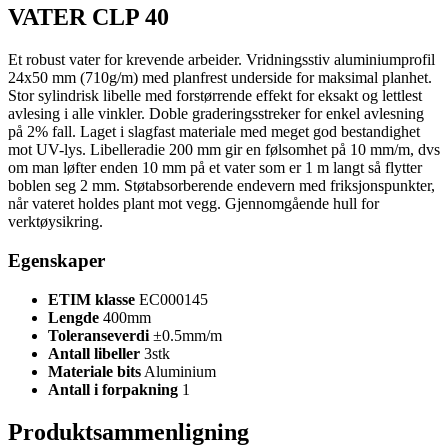
VATER CLP 40
Et robust vater for krevende arbeider. Vridningsstiv aluminiumprofil
24x50 mm (710g/m) med planfrest underside for maksimal planhet.
Stor sylindrisk libelle med forstørrende effekt for eksakt og lettlest
avlesing i alle vinkler. Doble graderingsstreker for enkel avlesning
på 2% fall. Laget i slagfast materiale med meget god bestandighet
mot UV-lys. Libelleradie 200 mm gir en følsomhet på 10 mm/m, dvs
om man løfter enden 10 mm på et vater som er 1 m langt så flytter
boblen seg 2 mm. Støtabsorberende endevern med friksjonspunkter,
når vateret holdes plant mot vegg. Gjennomgående hull for
verktøysikring.
Egenskaper
ETIM klasse
EC000145
Lengde
400mm
Toleranseverdi
±0.5mm/m
Antall libeller
3stk
Materiale bits
Aluminium
Antall i forpakning
1
Produktsammenligning