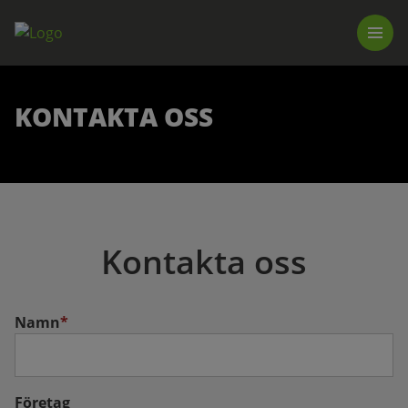
PROFESSIONAL GUIDANCE
PRODUKTER
LUNA TOOL FINDER
KONTAKTA OSS
HITTA BUTIK
BLI ÅTERFÖRSÄLJARE
OM OSS
NEDLADDNINGAR
Kontakta oss
Namn
*
Företag