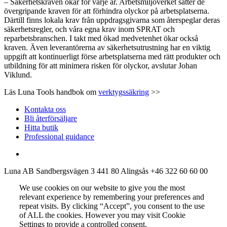
– Säkerhetskraven ökar för varje år. Arbetsmiljöverket sätter de
övergripande kraven för att förhindra olyckor på arbetsplatserna.
Därtill finns lokala krav från uppdragsgivarna som återspeglar deras
säkerhetsregler, och våra egna krav inom SPRAT och
reparbetsbranschen. I takt med ökad medvetenhet ökar också
kraven. Även leverantörerna av säkerhetsutrustning har en viktig
uppgift att kontinuerligt förse arbetsplatserna med rätt produkter och
utbildning för att minimera risken för olyckor, avslutar Johan
Viklund.
Läs Luna Tools handbok om
verktygssäkring
>>
Kontakta oss
Bli återförsäljare
Hitta butik
Professional guidance
Luna AB
Sandbergsvägen 3
441 80 Alingsås
+46 322 60 60 00
We use cookies on our website to give you the most
relevant experience by remembering your preferences and
repeat visits. By clicking “Accept”, you consent to the use
of ALL the cookies. However you may visit Cookie
Settings to provide a controlled consent.