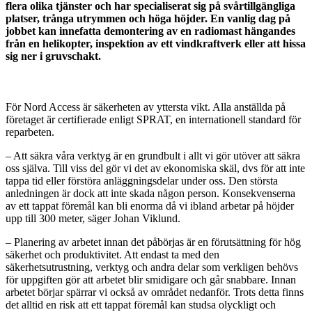
flera olika tjänster och har specialiserat sig på svårtillgängliga
platser, trånga utrymmen och höga höjder. En vanlig dag på
jobbet kan innefatta demontering av en radiomast hängandes
från en helikopter, inspektion av ett vindkraftverk eller att hissa
sig ner i gruvschakt.
För Nord Access är säkerheten av yttersta vikt. Alla anställda på
företaget är certifierade enligt SPRAT, en internationell standard för
reparbeten.
– Att säkra våra verktyg är en grundbult i allt vi gör utöver att säkra
oss själva. Till viss del gör vi det av ekonomiska skäl, dvs för att inte
tappa tid eller förstöra anläggningsdelar under oss. Den största
anledningen är dock att inte skada någon person. Konsekvenserna
av ett tappat föremål kan bli enorma då vi ibland arbetar på höjder
upp till 300 meter, säger Johan Viklund.
– Planering av arbetet innan det påbörjas är en förutsättning för hög
säkerhet och produktivitet. Att endast ta med den
säkerhetsutrustning, verktyg och andra delar som verkligen behövs
för uppgiften gör att arbetet blir smidigare och går snabbare. Innan
arbetet börjar spärrar vi också av området nedanför. Trots detta finns
det alltid en risk att ett tappat föremål kan studsa olyckligt och