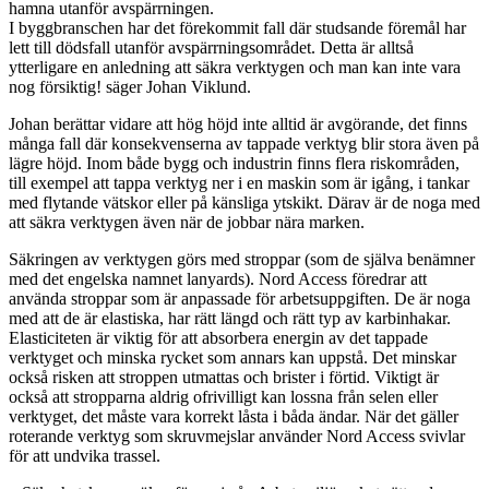
hamna utanför avspärrningen.
I byggbranschen har det förekommit fall där studsande föremål har
lett till dödsfall utanför avspärrningsområdet. Detta är alltså
ytterligare en anledning att säkra verktygen och man kan inte vara
nog försiktig! säger Johan Viklund.
Johan berättar vidare att hög höjd inte alltid är avgörande, det finns
många fall där konsekvenserna av tappade verktyg blir stora även på
lägre höjd. Inom både bygg och industrin finns flera riskområden,
till exempel att tappa verktyg ner i en maskin som är igång, i tankar
med flytande vätskor eller på känsliga ytskikt. Därav är de noga med
att säkra verktygen även när de jobbar nära marken.
Säkringen av verktygen görs med stroppar (som de själva benämner
med det engelska namnet lanyards). Nord Access föredrar att
använda stroppar som är anpassade för arbetsuppgiften. De är noga
med att de är elastiska, har rätt längd och rätt typ av karbinhakar.
Elasticiteten är viktig för att absorbera energin av det tappade
verktyget och minska rycket som annars kan uppstå. Det minskar
också risken att stroppen utmattas och brister i förtid. Viktigt är
också att stropparna aldrig ofrivilligt kan lossna från selen eller
verktyget, det måste vara korrekt låsta i båda ändar. När det gäller
roterande verktyg som skruvmejslar använder Nord Access svivlar
för att undvika trassel.